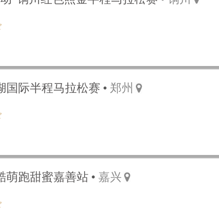
龙湖国际半程马拉松赛
郑州
士酷萌跑甜蜜嘉善站
嘉兴