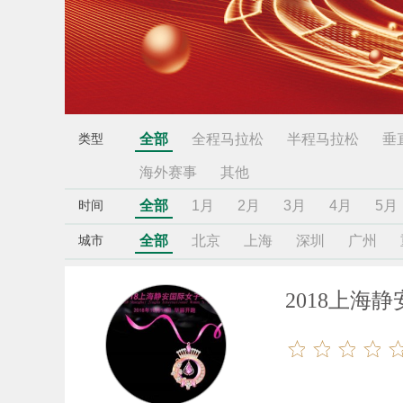
全部
全程马拉松
半程马拉松
垂
类型
海外赛事
其他
全部
1月
2月
3月
4月
5月
时间
全部
北京
上海
深圳
广州
城市
2018上