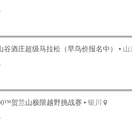
莱丘山谷酒庄超级马拉松（早鸟价报名中）
山
D100™贺兰山极限越野挑战赛
银川