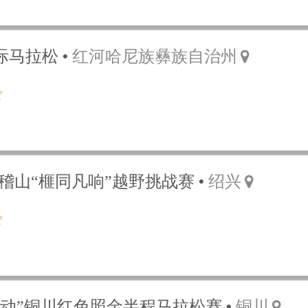
国际马拉松
红河哈尼族彝族自治州
·会稽山“榧同凡响”越野挑战赛
绍兴
国移动”铜川红色照金半程马拉松赛
铜川