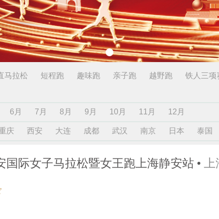
直马拉松
短程跑
趣味跑
亲子跑
越野跑
铁人三项
6月
7月
8月
9月
10月
11月
12月
重庆
西安
大连
成都
武汉
南京
日本
泰国
海静安国际女子马拉松暨女王跑上海静安站
上