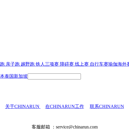
跑
亲子跑
越野跑
铁人三项赛
障碍赛
线上赛
自行车赛
瑜伽
海外
本
泰国
新加坡
关于CHINARUN
在CHINARUN工作
联系CHINARUN
客服邮箱 ：service@chinarun.com