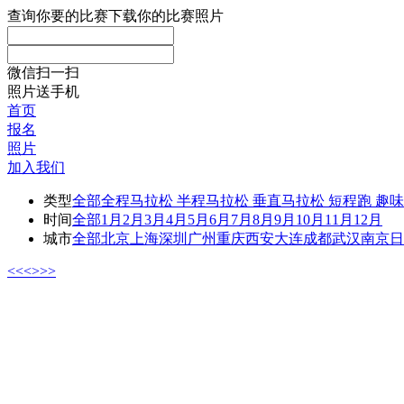
查询你要的比赛
下载你的比赛照片
微信扫一扫
照片送手机
首页
报名
照片
加入我们
类型
全部
全程马拉松
半程马拉松
垂直马拉松
短程跑
趣味
时间
全部
1月
2月
3月
4月
5月
6月
7月
8月
9月
10月
11月
12月
城市
全部
北京
上海
深圳
广州
重庆
西安
大连
成都
武汉
南京
日
<<
<
>
>>