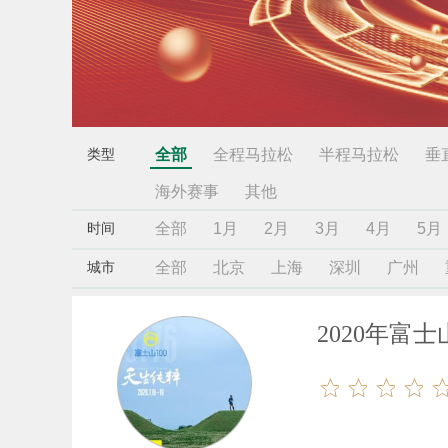
全部
全程马拉松
半程马拉松
垂
类型
海外赛事
其他
全部
1月
2月
3月
4月
5月
时间
全部
北京
上海
深圳
广州
城市
2020年富士山