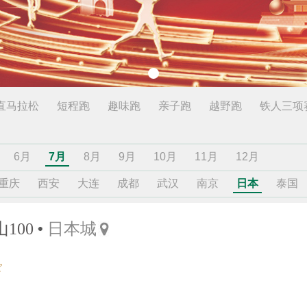
直马拉松
短程跑
趣味跑
亲子跑
越野跑
铁人三项
6月
7月
8月
9月
10月
11月
12月
重庆
西安
大连
成都
武汉
南京
日本
泰国
100
日本城