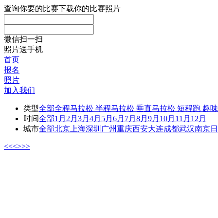
查询你要的比赛
下载你的比赛照片
微信扫一扫
照片送手机
首页
报名
照片
加入我们
类型
全部
全程马拉松
半程马拉松
垂直马拉松
短程跑
趣味
时间
全部
1月
2月
3月
4月
5月
6月
7月
8月
9月
10月
11月
12月
城市
全部
北京
上海
深圳
广州
重庆
西安
大连
成都
武汉
南京
日
<<
<
>
>>