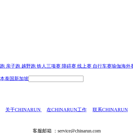
跑
亲子跑
越野跑
铁人三项赛
障碍赛
线上赛
自行车赛
瑜伽
海外
本
泰国
新加坡
关于CHINARUN
在CHINARUN工作
联系CHINARUN
客服邮箱 ：service@chinarun.com