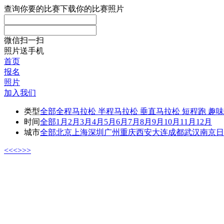
查询你要的比赛
下载你的比赛照片
微信扫一扫
照片送手机
首页
报名
照片
加入我们
类型
全部
全程马拉松
半程马拉松
垂直马拉松
短程跑
趣味
时间
全部
1月
2月
3月
4月
5月
6月
7月
8月
9月
10月
11月
12月
城市
全部
北京
上海
深圳
广州
重庆
西安
大连
成都
武汉
南京
日
<<
<
>
>>