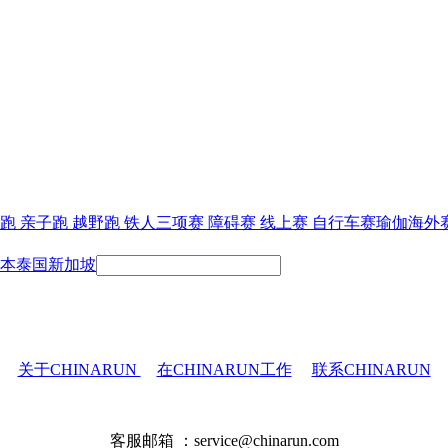
跑
亲子跑
越野跑
铁人三项赛
障碍赛
线上赛
自行车赛
瑜伽
海外
本
泰国
新加坡
关于CHINARUN
在CHINARUN工作
联系CHINARUN
客服邮箱 ：service@chinarun.com