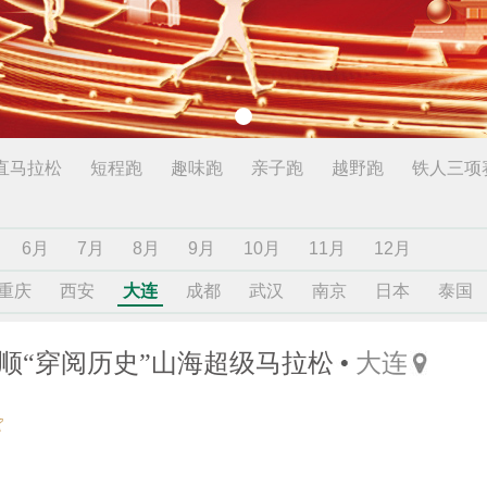
直马拉松
短程跑
趣味跑
亲子跑
越野跑
铁人三项
6月
7月
8月
9月
10月
11月
12月
重庆
西安
大连
成都
武汉
南京
日本
泰国
·旅顺“穿阅历史”山海超级马拉松
大连