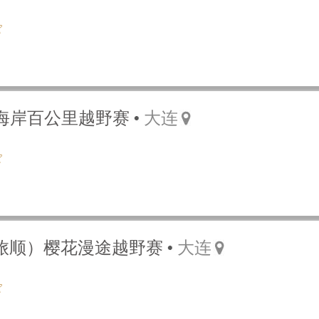
西海岸百公里越野赛
大连
（旅顺）樱花漫途越野赛
大连