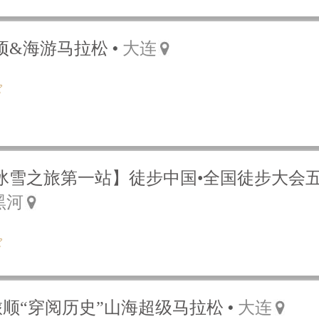
项&海游马拉松
大连
北国冰雪之旅第一站】徒步中国•全国徒步大会
黑河
●旅顺“穿阅历史”山海超级马拉松
大连