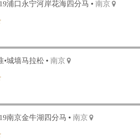
019浦口永宁河岸花海四分马
南京
秦淮•城墙马拉松
南京
019南京金牛湖四分马
南京