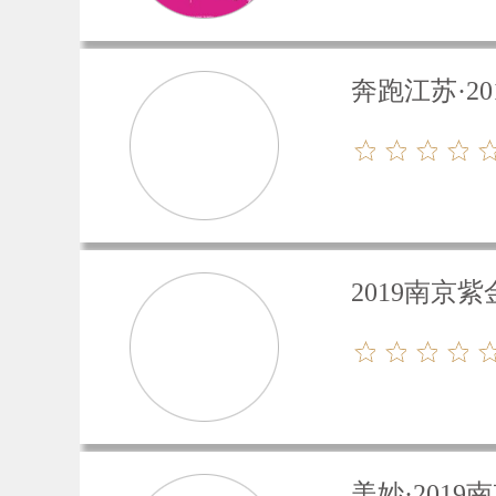
奔跑江苏·2
2019南
美妙·201