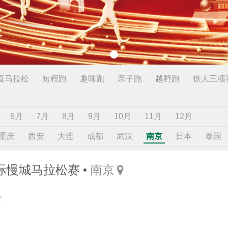
直马拉松
短程跑
趣味跑
亲子跑
越野跑
铁人三项
6月
7月
8月
9月
10月
11月
12月
重庆
西安
大连
成都
武汉
南京
日本
泰国
国际慢城马拉松赛
南京