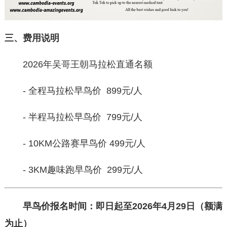
三、费用说明
2026年吴哥王朝马拉松直通名额
- 全程马拉松早鸟价 899元/人
- 半程马拉松早鸟价 799元/人
- 10KM公路赛早鸟价 499元/人
- 3KM趣味跑早鸟价 299元/人
早鸟价
报名时间
：
即日起至
20
2
6
年
4
月
29
日
（
额满
为止
）