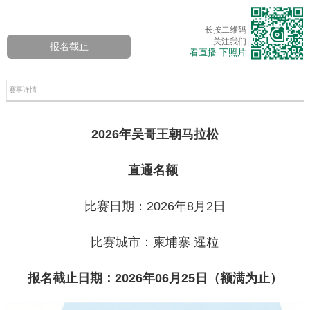
长按二维码
关注我们
报名截止
看直播 下照片
赛事详情
202
6
年
吴哥王朝马拉松
直通名额
比赛日期：2026年8月2日
比赛城市：‌柬埔寨 暹粒
报名截止日期：20
2
6
年
0
6
月
25
日（额满为止）