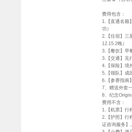
费用包含：
1.【直通名额
功）
2.【住宿】三星
12.15 2晚）
3.【餐饮】早
3.【交通】见
4.【保险】
5.【领队】
6.【参赛指南
7、赠送外套一
8、纪念Orig
费用不含：
1.【机票】
2.【护照】
证咨询服务】
3.【小费】