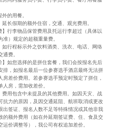
程外的用餐。
宿】延长假期的额外住宿，交通、观光费用。
重费】行李物品保管费用及托运行李超过（具体以
为准）规定的超额重量费。
费】如行程标示外之饮料酒类、洗衣、电话、网络
交通费。
差价】如您选择的是拼住套餐，我们会按报名先后
安排，如报名最后一位参赛选手酒店最终无法拼
人房差价费用。若参赛选手预定时预定了拼住，
单人房，需加收差价。
用】费用包含中未提及的其他费用。如因天灾、战
可抗力的原因，及因交通延阻、航班取消或更改
误出签证、报名人数不足等特殊情况或其他非我
致的额外费用（如在外延期签证费、住、食及交
空运价调整等），我公司有权追加差价。