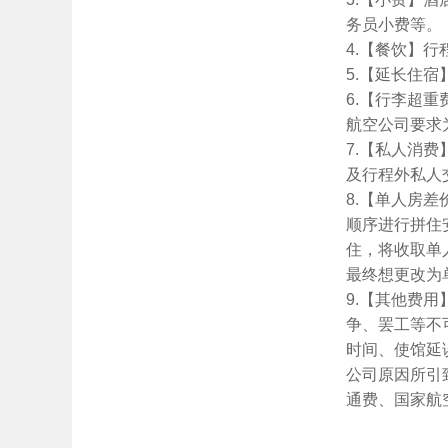
务员小费等。
4.【餐饮】行
5.【延长住
6.【行李超
航空公司要求
7.【私人消
及行程外私人
8.【单人房
顺序进行拼住
住，将收取单
最终想更改为
9.【其他费
争、罢工等不
时间、使馆延
公司原因所引
通费、国家航