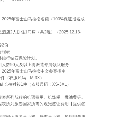
】2025年富士山马拉松名额（100%保证报名成
酒店2人拼住1间房（共2晚）（2025.12.13-
餐2份
行程表
境外旅行钻石保险计划。
成团人数50人及以上将派遣专属领队服务
】2025年富士山马拉松中文参赛指南
件（衣服尺码：M-3X）
inal 长袖衬衫1件（衣服尺码：XS-3XL）
行程表所列航程的机票费用、机场税、燃油费等。
行程表所列旅游国家所需的观光签证费用【提供签
。
酒店房间内服务员小费、行李员小费、餐厅用餐服