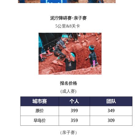
泥泞障碍赛･亲子赛
5公里&8关卡
报名价格
(成人赛)
（亲子赛）