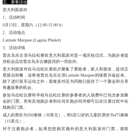
五、赛事活动
意大利面派对
1、活动时间
6月13日，星期六（12:00-15:00 h）
2、活动地点
Latitude Marquee (Laguna Phuket)
3、活动详情
普吉岛乐古浪马拉松赛前意大利面派对是一项庆祝仪式，为跑步者提
供机会品尝普吉岛乐古娜提供的一些款待。
意大利面派对在马拉松比赛前夕聚集了赛跑者，家人和朋友，提供五
星级自助餐，这将使普吉岛乐古浪Latitude Marquee的味蕾兴奋起来。
除了进行装车运动之外，面食派对还为同胞们提供了一个聚会和分享
有趣故事的机会。
参加马拉松比赛和半程马拉松比赛的参赛者的入场费中已包含参加聚
会的门票。所有其他跑步者和任何非跑步同伴都可以在注册过程中在
线购买门票。
成人的票价为950泰铢（30美元），而6至12岁的儿童的票价为475泰铢
（15美元）。
对于注册跑步者，如果您想购买额外的意大利面派对门票，请联